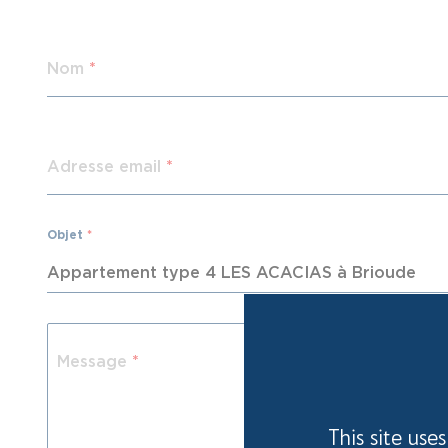
Nom
*
Adresse email
*
Objet
*
Message
*
This site use