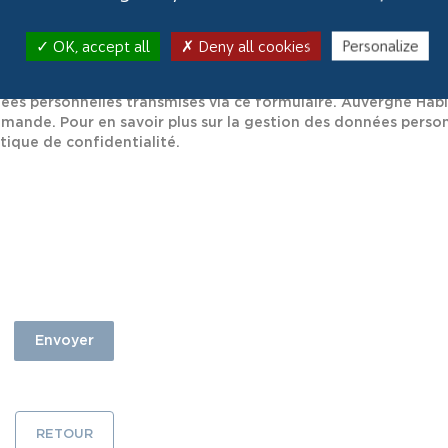
OK, accept all
Deny all cookies
Personalize
es personnelles transmises via ce formulaire. Auvergne Habi
emande. Pour en savoir plus sur la gestion des données person
tique de confidentialité.
Envoyer
RETOUR