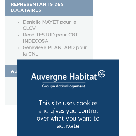
REPRÉSENTANTS DES
LOCATAIRES
Danielle MAYET pour la
CLCV
René TESTUD pour CGT
INDECOSA
Geneviève PLANTARD pour
la CNL
AUTRES MEMBRES
Thierry MARTIGNON pour
la Caisse d’Épargne
Auvergne et Limousin
This site uses cookies
and gives you control
over what you want to
activate