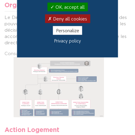
Organisation
OK, accept all
Le Directeur Général, Philippe BAYSSADE, dispose des
Deny all cookies
pouvoirs les plus étendus afin de mettre en œuvre les
Personalize
décisions du Conseil d’Administration. Il est
accompagné du Comité de direction qui rassemble les
Privacy policy
directeurs d’Auvergne Habitat.
Consultez l’organigramme d’Auvergne Habitat
Action Logement