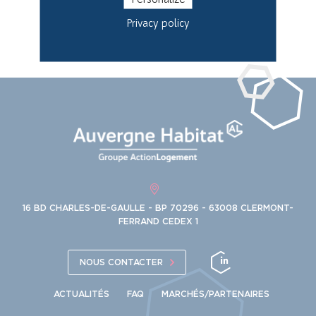
Privacy policy
RETOUR
16 BD CHARLES-DE-GAULLE - BP 70296 - 63008 CLERMONT-
FERRAND CEDEX 1
NOUS CONTACTER
ACTUALITÉS
FAQ
MARCHÉS/PARTENAIRES