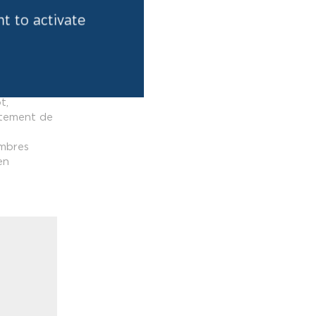
nt to activate
Boucherie
 auto à 270
t médical à
t,
rtement de
ambres
en