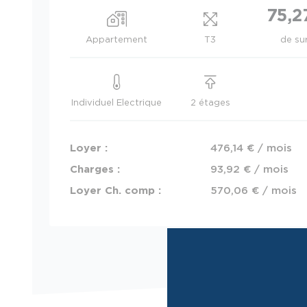
75,2
Appartement
T3
de su
Individuel Electrique
2 étages
Loyer :
476,14 € / mois
Charges :
93,92 € / mois
Loyer Ch. comp :
570,06 € / mois