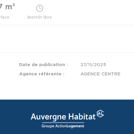
7 m²
rface
Bientôt libre
Date de publication :
27/11/2025
Agence référente :
AGENCE CENTRE