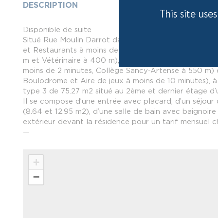
DESCRIPTION
This site use
Disponible de suite
Situé Rue Moulin Darrot dans le village historique 
et Restaurants à moins de 2 minutes – Boulangerie, é
m et Vétérinaire à 400 m), des services publics et de 
moins de 2 minutes, Collège Sancy-Artense à 550 m) et
Boulodrome et Aire de jeux à moins de 10 minutes), 
type 3 de 75.27 m2 situé au 2ème et dernier étage d’
Il se compose d’une entrée avec placard, d’un séjour
(8.64 et 12.95 m2), d’une salle de bain avec baignoir
extérieur devant la résidence pour un tarif mensuel c
—
+
−