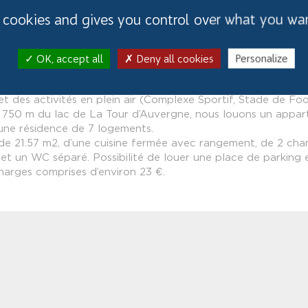
s cookies and gives you control over what you wa
de La Tour d’Auvergne, à proximité de nombreux commerces (
OK, accept all
Deny all cookies
Personalize
picerie Vival et Tabac/Presse à moins de 3 minutes  garage
santé (Mairie, la Poste, école Primaire, Pharmacie, et Cabine
 des activités en plein air (Complexe Sportif, Stade de Foo
à 750 m du lac de La Tour d’Auvergne, nous louons un appa
une résidence de 7 logements.
 de 21.57 m2, d’une cuisine fermée avec rangement, de 2 ch
e et un WC séparé. Possibilité de louer une place de parking 
harges comprises d’environ 23 €.